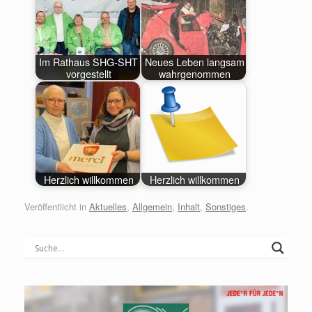
Im Rathaus SHG-SHT
Neues Leben langsam
vorgestellt
wahrgenommen
Herzlich willkommen
Herzlich willkommen
Veröffentlicht in
Aktuelles
,
Allgemein
,
Inhalt
,
Sonstiges
.