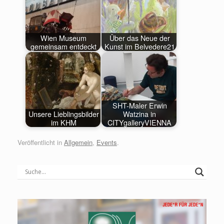
Wien Museum
Über das Neue der
gemeinsam entdeckt
Kunst im Belvedere21
SHT-Maler Erwin
Unsere Lieblingsbilder
Watzina in
im KHM
CITYgalleryVIENNA
Veröffentlicht in
Allgemein
,
Events
.