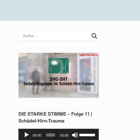
s
DIE STARKE STIMME – Folge 11 |
Schädel-Hirn-Trauma
Audio-
Pfeiltasten
00:00
00:00
Player
Hoch/Runter