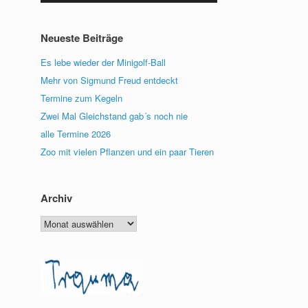
benutzen,
um
die
Neueste Beiträge
Lautstärke
zu
Es lebe wieder der Minigolf-Ball
regeln.
Mehr von Sigmund Freud entdeckt
Termine zum Kegeln
Zwei Mal Gleichstand gab´s noch nie
alle Termine 2026
Zoo mit vielen Pflanzen und ein paar Tieren
Archiv
Archiv