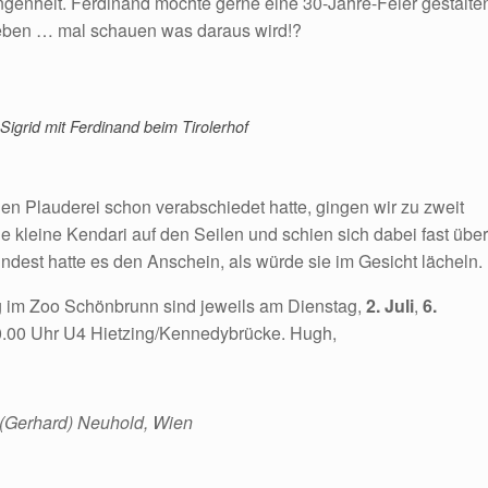
ngenheit. Ferdinand möchte gerne eine 30-Jahre-Feier gestalte
geben … mal schauen was daraus wird!?
Sigrid mit Ferdinand beim Tirolerhof
 Plauderei schon verabschiedet hatte, gingen wir zu zweit
die kleine Kendari auf den Seilen und schien sich dabei fast über
ndest hatte es den Anschein, als würde sie im Gesicht lächeln.
 im Zoo Schönbrunn sind jeweils am Dienstag,
2. Juli
,
6.
10.00 Uhr U4 Hietzing/Kennedybrücke. Hugh,
(Gerhard) Neuhold, Wien