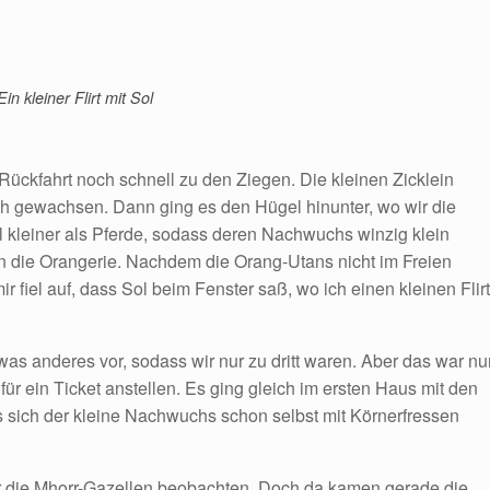
Ein kleiner Flirt mit Sol
ückfahrt noch schnell zu den Ziegen. Die kleinen Zicklein
ch gewachsen. Dann ging es den Hügel hinunter, wo wir die
el kleiner als Pferde, sodass deren Nachwuchs winzig klein
in die Orangerie. Nachdem die Orang-Utans nicht im Freien
 fiel auf, dass Sol beim Fenster saß, wo ich einen kleinen Flirt
was anderes vor, sodass wir nur zu dritt waren. Aber das war nu
r ein Ticket anstellen. Es ging gleich im ersten Haus mit den
 sich der kleine Nachwuchs schon selbst mit Körnerfressen
r die Mhorr-Gazellen beobachten. Doch da kamen gerade die