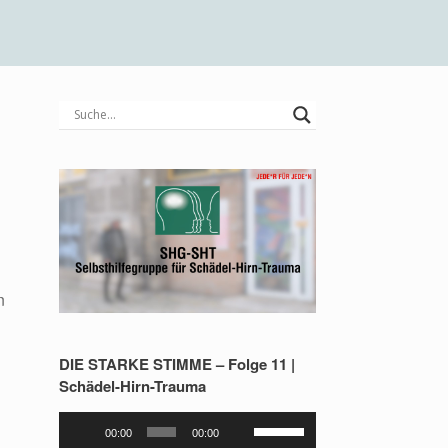
s
n
DIE STARKE STIMME – Folge 11 |
Schädel-Hirn-Trauma
Audio-
Pfeiltasten
00:00
00:00
Player
Hoch/Runter