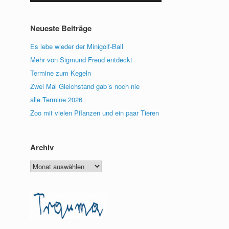
benutzen,
um
die
Neueste Beiträge
Lautstärke
zu
Es lebe wieder der Minigolf-Ball
regeln.
Mehr von Sigmund Freud entdeckt
Termine zum Kegeln
Zwei Mal Gleichstand gab´s noch nie
alle Termine 2026
Zoo mit vielen Pflanzen und ein paar Tieren
Archiv
Archiv