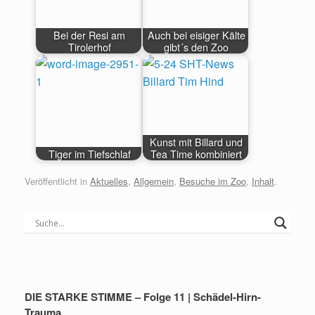
Bei der Resi am
Auch bei eisiger Kälte
Tirolerhof
gibt´s den Zoo
Kunst mit Billard und
Tiger im Tiefschlaf
Tea Time kombiniert
Veröffentlicht in
Aktuelles
,
Allgemein
,
Besuche im Zoo
,
Inhalt
.
DIE STARKE STIMME – Folge 11 | Schädel-Hirn-
Trauma