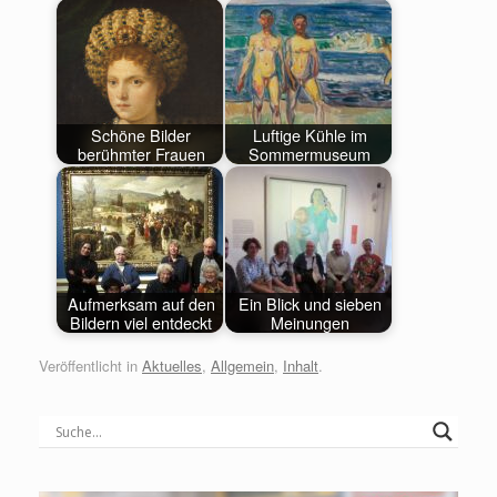
Schöne Bilder
Luftige Kühle im
berühmter Frauen
Sommermuseum
Aufmerksam auf den
Ein Blick und sieben
Bildern viel entdeckt
Meinungen
Veröffentlicht in
Aktuelles
,
Allgemein
,
Inhalt
.