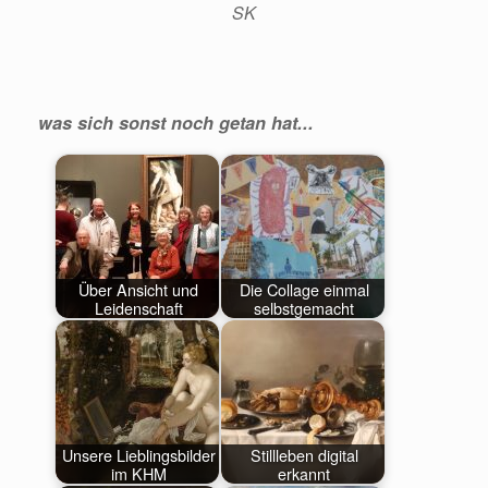
SK
was sich sonst noch getan hat...
Über Ansicht und
Die Collage einmal
Leidenschaft
selbstgemacht
Unsere Lieblingsbilder
Stillleben digital
im KHM
erkannt