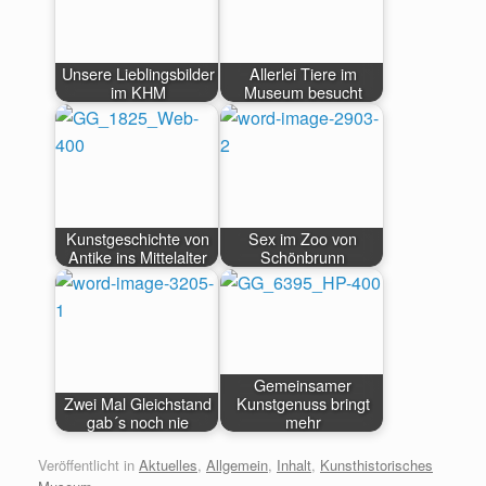
Unsere Lieblingsbilder
Allerlei Tiere im
im KHM
Museum besucht
Kunstgeschichte von
Sex im Zoo von
Antike ins Mittelalter
Schönbrunn
Gemeinsamer
Zwei Mal Gleichstand
Kunstgenuss bringt
gab´s noch nie
mehr
Veröffentlicht in
Aktuelles
,
Allgemein
,
Inhalt
,
Kunsthistorisches