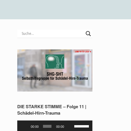
s
DIE STARKE STIMME – Folge 11 |
Schädel-Hirn-Trauma
Audio-
Pfeiltasten
00:00
00:00
Player
Hoch/Runter