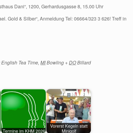
asthaus Dani“, 1200, Gerhardusgasse 8, 15.00 Uhr
el. Gold & Silber“, Anmeldung Tel: 06664/323 3 626! Treff in
O
English Tea Time,
MI
Bowling +
DO
Billard
Vorerst Kegeln statt
Termine im KHM 2026
Minigolf