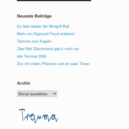
benutzen,
um
die
Neueste Beiträge
Lautstärke
zu
Es lebe wieder der Minigolf-Ball
regeln.
Mehr von Sigmund Freud entdeckt
Termine zum Kegeln
Zwei Mal Gleichstand gab´s noch nie
alle Termine 2026
Zoo mit vielen Pflanzen und ein paar Tieren
Archiv
Archiv