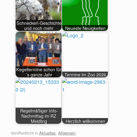
Schneckerl-Geschichte
und noch mehr
Neueste Neuigkeiten
Kegeltermine schon für
´s ganze Jahr
Termine im Zoo 2026
Regelmäßiger Info-
Nachmittag im RZ
Meidling
Herzlich willkommen
Veröffentlicht in
Aktuelles
,
Allgemein
.