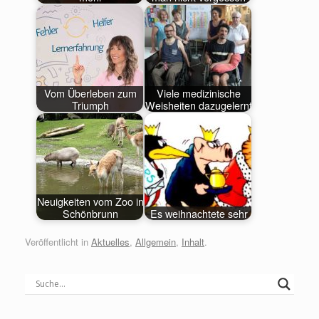
Vom Überleben zum
Viele medizinische
Triumph
Weisheiten dazugelernt
Neuigkeiten vom Zoo in
Schönbrunn
Es weihnachtete sehr
Veröffentlicht in
Aktuelles
,
Allgemein
,
Inhalt
.