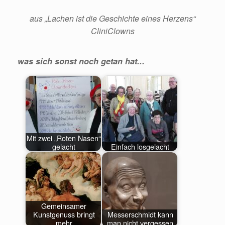
aus „Lachen ist die Geschichte eines Herzens“
CliniClowns
was sich sonst noch getan hat...
Mit zwei „Roten Nasen“
gelacht
Einfach losgelacht
Gemeinsamer
Kunstgenuss bringt
Messerschmidt kann
mehr
man nicht vergessen